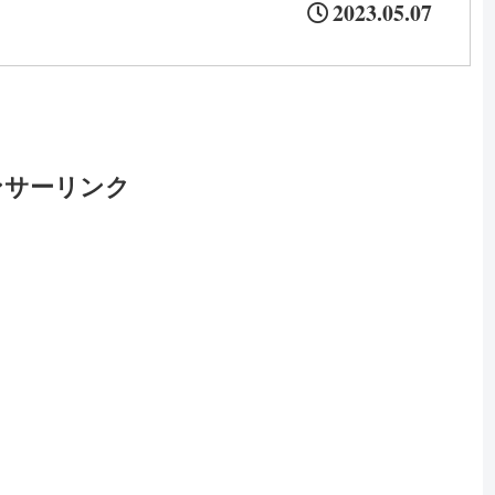
一連のツールです。サブスクリプションの設定や
2023.05.07
Apple Pay、パスの発行などができるようになり
ますので、使い方を確実に覚えていきましょう。
ンサーリンク