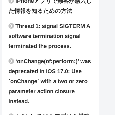
iPhoneアプリで顧客が購入し
た情報を知るための方法
Thread 1: signal SIGTERM A
software termination signal
terminated the process.
‘onChange(of:perform:)’ was
deprecated in iOS 17.0: Use
`onChange` with a two or zero
parameter action closure
instead.