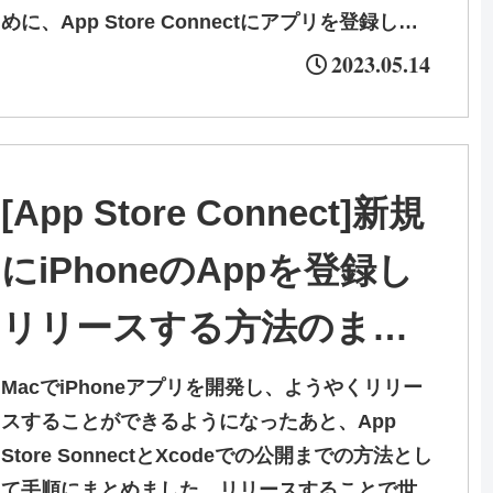
めに、App Store Connectにアプリを登録し、
Apple Pay、サブスクリプションをホンモノ環境
2023.05.14
で使えるように設定を変更する必要がありまし
た。その環境変化の内容をまとめ、また、その際
にはまった点をまとめることで少しでもお役に立
てればと思います。
[App Store Connect]新規
にiPhoneのAppを登録し
リリースする方法のまと
め
MacでiPhoneアプリを開発し、ようやくリリー
スすることができるようになったあと、App
Store SonnectとXcodeでの公開までの方法とし
て手順にまとめました。リリースすることで世の