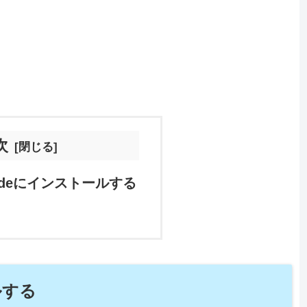
次
codeにインストールする
ルする