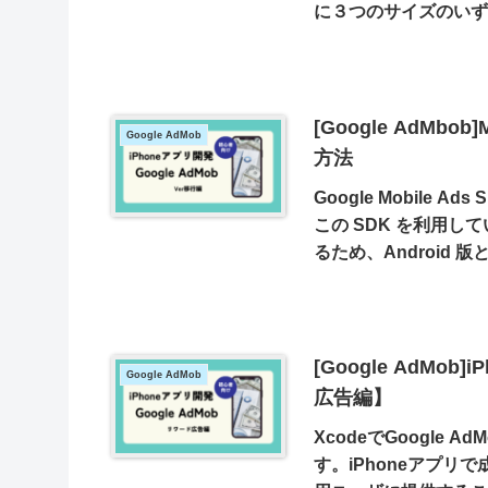
に３つのサイズのい
とが出来ます。バナー
されるため、好きな
度に収益を得られるi
ます。
[Google AdMbo
Google AdMob
方法
Google Mobil
この SDK を利用し
るため、Android 版と 
終了スケジュールを用
ことで、Verが変わ
ょう。
[Google AdMo
Google AdMob
広告編】
XcodeでGoogle 
す。iPhoneアプリ