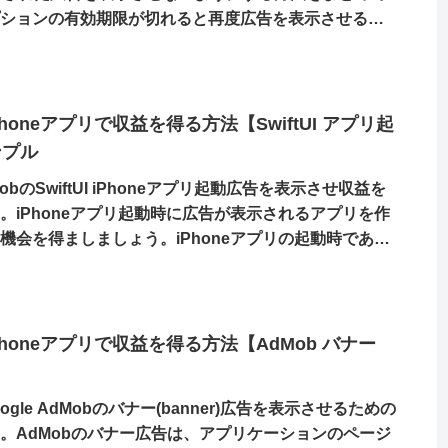
プションの有効期限が切れると再度広告を表示させるよ
に、課金をしてくれた人からも、課金をしてくれない人
とができるようになります。
b]iPhoneアプリで収益を得る方法【SwiftUI アプリ起
ンプル
dMobのSwiftUI iPhoneアプリ起動広告を表示させ収益を
。iPhoneアプリ起動時に広告が表示されるアプリを作
機会を得ましましょう。iPhoneアプリの起動時であれ
広告になるため広告収入が期待できます。しかし、毎回
のは嫌がられるため、表示タイミングなども変えられる
う。
b]iPhoneアプリで収益を得る方法【AdMob バナー
でGoogle AdMobのバナー(banner)広告を表示させるための
。AdMobのバナー広告は、アプリケーションのページ