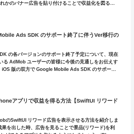
ずれかのバナー広告を貼り付けることで収益化を図るこ
広告で表示される広告の内容はAdMobにて自動で選定
広告を表示することはできません。ユーザがタップする
Phoneアプリケーションを作ることができるようになり
b]Mobile Ads SDK のサポート終了に伴うVer移行の
e Ads SDK の各バージョンのサポート終了予定について、現在
ている AdMob ユーザーの皆様に今後の見通しをお伝えす
iOS 版の双方で Google Mobile Ads SDK のサポート
意されています。最新のiOSのバージョンの対応をする
ったことで広告収入が得られないことがないようにしまし
b]iPhoneアプリで収益を得る方法【SwiftUI リワード
AdMobのSwiftUI リワード広告を表示させる方法を紹介しま
で成果を出した時、広告を見ることで景品(リワード)を利