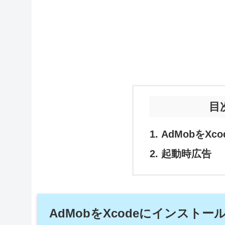
目
AdMobをX
起動時広告
AdMobをXcodeにインストー