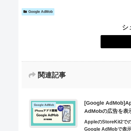
Google AdMob
シ
関連記事
[Google AdMob
Google AdMob
AdMobの広告を
AppleのStoreK
Google AdMo