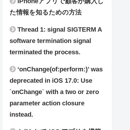
iPhoneアプリで顧客が購入し
た情報を知るための方法
Thread 1: signal SIGTERM A
software termination signal
terminated the process.
‘onChange(of:perform:)’ was
deprecated in iOS 17.0: Use
`onChange` with a two or zero
parameter action closure
instead.