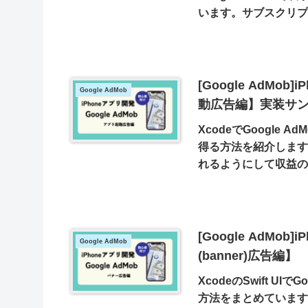
います。サブスクリ
うにする。このよう
からも収益を得るこ
[Google AdMo
Google AdMob
動広告編】実装サ
XcodeでGoogle A
得る方法を紹介します
れるようにして収益の
ば、必ずみてくれる
起動時に表示される
など工夫をしましょ
[Google AdMo
Google AdMob
(banner)広告編】
XcodeのSwift UI
方法をまとめています