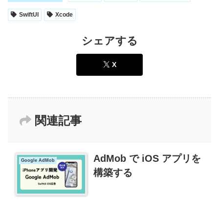
SwiftUI
Xcode
シェアする
X
関連記事
AdMob で iOS アプリを
Google AdMob
構築する