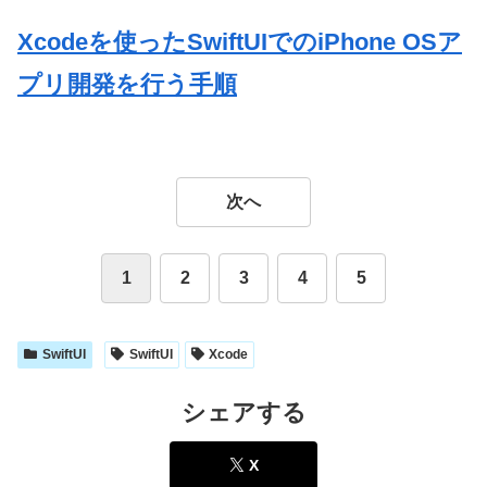
Xcodeを使ったSwiftUIでのiPhone OSア
プリ開発を行う手順
次へ
1
2
3
4
5
SwiftUI
SwiftUI
Xcode
シェアする
X