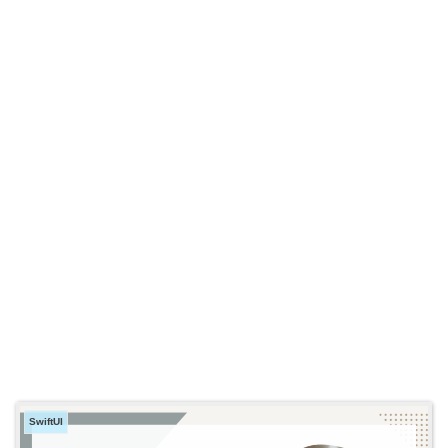
SwiftUI