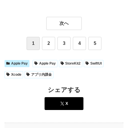
次へ
1
2
3
4
5
Apple Pay
Apple Pay
StoreKit2
SwiftUI
Xcode
アプリ内課金
シェアする
X